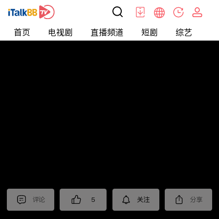
首页
电视剧
直播频道
短剧
综艺
电
短剧
>
爱情
>
爱你蓄谋已久
评论
5
关注
分享