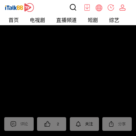
首页
电视剧
直播频道
短剧
综艺
电
短剧
>
逆袭
>
涅槃重生至尊骨
评论
2
关注
分享