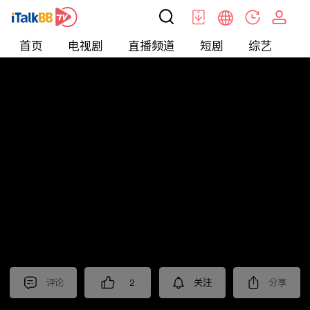
首页
电视剧
直播频道
短剧
综艺
电
短剧
>
逆袭
>
涅槃重生至尊骨
评论
2
关注
分享