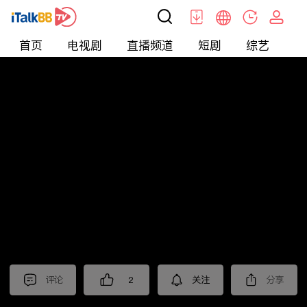
首页
电视剧
直播频道
短剧
综艺
电
短剧
>
逆袭
>
我有九千万亿舔狗金
评论
2
关注
分享