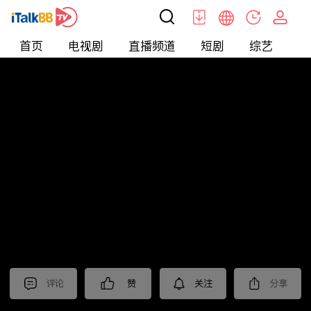
首页
电视剧
直播频道
短剧
综艺
电
短剧
>
霸总
>
总裁的婚礼
评论
赞
关注
分享