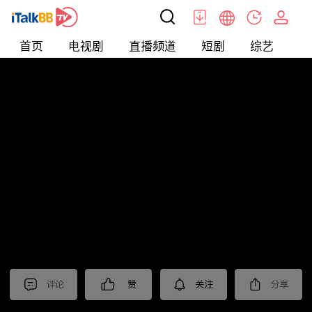
首页
电视剧
直播频道
短剧
综艺
电
短剧
>
霸总
>
少夫人的翻身仗
评论
赞
关注
分享