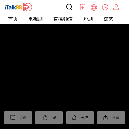
首页
电视剧
直播频道
短剧
综艺
电
短剧
>
霸总
>
少夫人的翻身仗
评论
赞
关注
分享