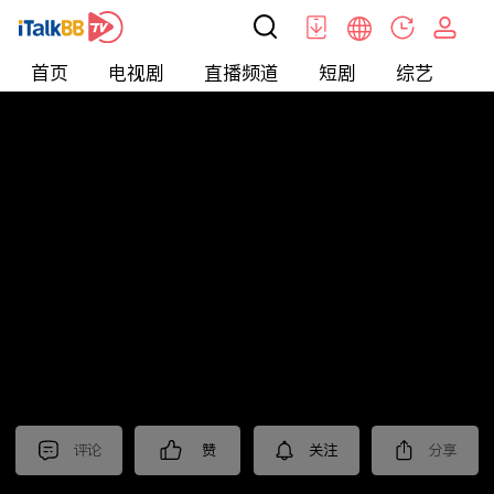
首页
电视剧
直播频道
短剧
综艺
电
短剧
>
霸总
>
少夫人的翻身仗
评论
赞
关注
分享