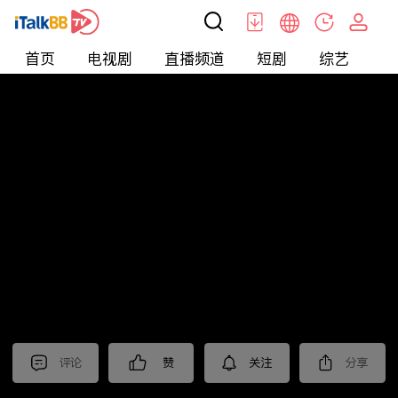
首页
电视剧
直播频道
短剧
综艺
电
短剧
>
霸总
>
少夫人的翻身仗
评论
赞
关注
分享