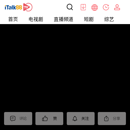
首页
电视剧
直播频道
短剧
综艺
电
短剧
>
逆袭
>
替嫁小娇妻
评论
赞
关注
分享