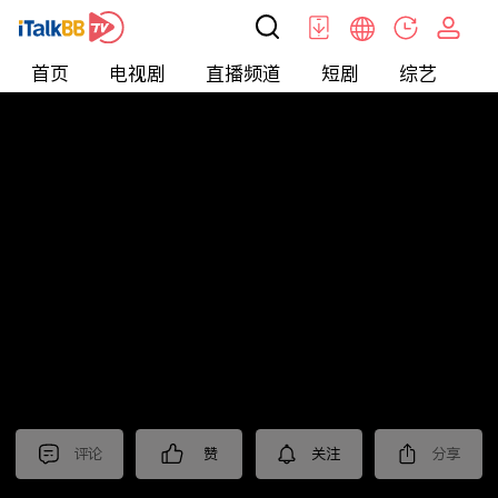
首页
电视剧
直播频道
短剧
综艺
电
短剧
>
逆袭
>
替嫁小娇妻
评论
赞
关注
分享