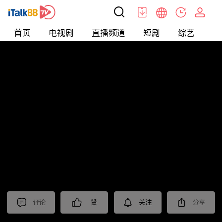
首页
电视剧
直播频道
短剧
综艺
电
短剧
>
逆袭
>
替嫁小娇妻
评论
赞
关注
分享