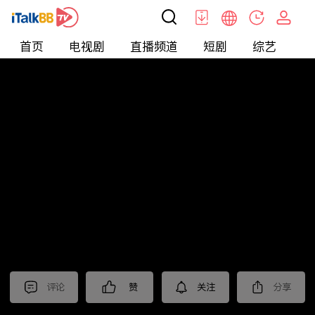
首页
电视剧
直播频道
短剧
综艺
电
短剧
>
逆袭
>
替嫁小娇妻
评论
赞
关注
分享