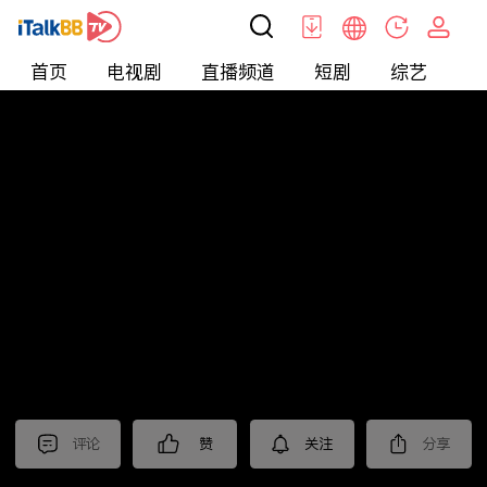
首页
电视剧
直播频道
短剧
综艺
电
短剧
>
逆袭
>
替嫁小娇妻
评论
赞
关注
分享