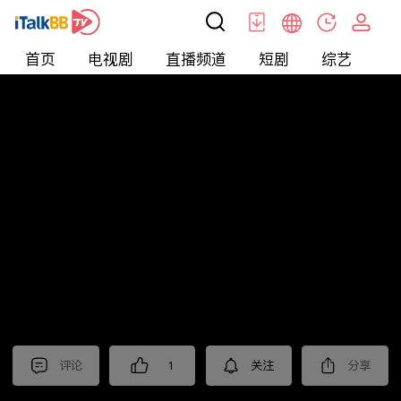
首页
电视剧
直播频道
短剧
综艺
电
短剧
>
其他
>
风暴
评论
1
关注
分享