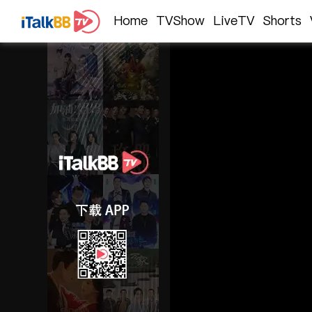
Home
TVShow
LiveTV
Shorts