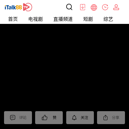
首页
电视剧
直播频道
短剧
综艺
电
短剧
>
逆袭
>
糟糕我被女神包围了
评论
赞
关注
分享