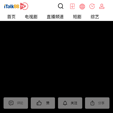
首页
电视剧
直播频道
短剧
综艺
电
短剧
>
逆袭
>
糟糕我被女神包围了
评论
赞
关注
分享