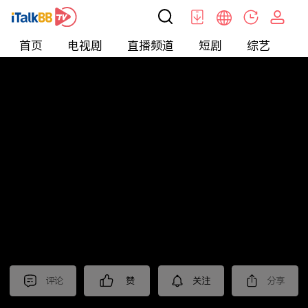
首页
电视剧
直播频道
短剧
综艺
电
短剧
>
逆袭
>
糟糕我被女神包围了
评论
赞
关注
分享