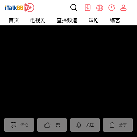
首页
电视剧
直播频道
短剧
综艺
电
短剧
>
逆袭
>
糟糕我被女神包围了
评论
赞
关注
分享