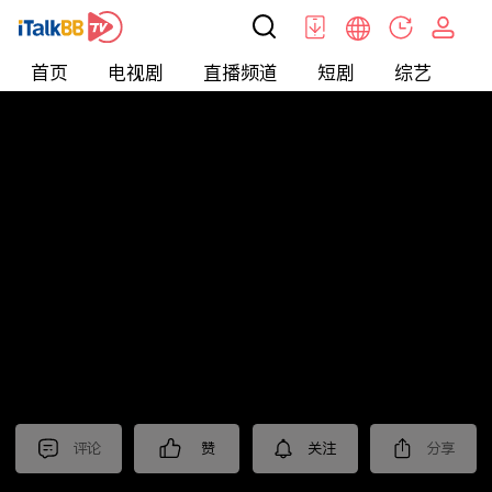
首页
电视剧
直播频道
短剧
综艺
电
短剧
>
逆袭
>
糟糕我被女神包围了
评论
赞
关注
分享