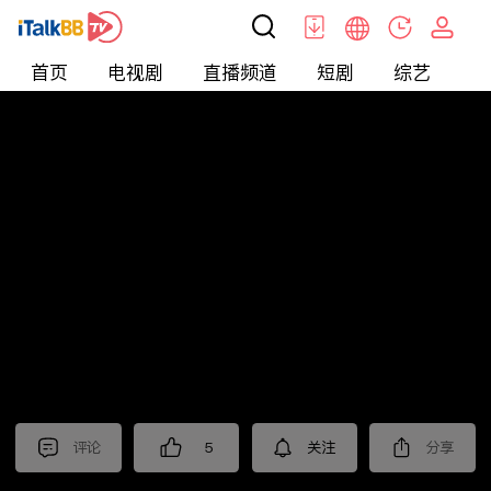
首页
电视剧
直播频道
短剧
综艺
电
短剧
>
霸总
>
拐个总裁回家
评论
5
关注
分享