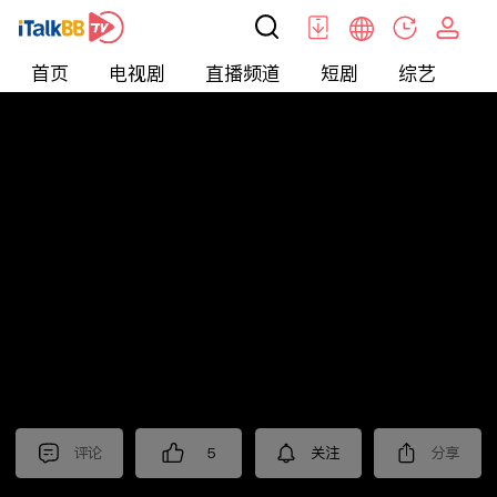
首页
电视剧
直播频道
短剧
综艺
电
短剧
>
Bossy
>
拐个总裁回家
评论
5
关注
分享