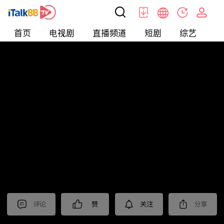
首页
电视剧
直播频道
短剧
综艺
电
短剧
>
爱情
>
分手后我成了首富掌中宝
评论
赞
关注
分享