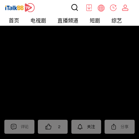
首页
电视剧
直播频道
短剧
综艺
电
短剧
>
霸总
>
我的闪婚老公是豪门
评论
2
关注
分享