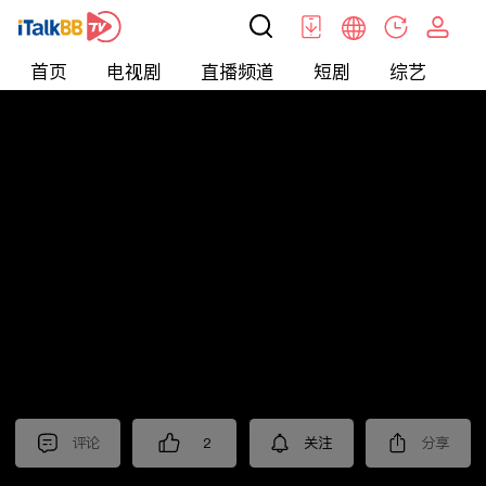
首页
电视剧
直播频道
短剧
综艺
电
短剧
>
霸总
>
我的闪婚老公是豪门
评论
2
关注
分享