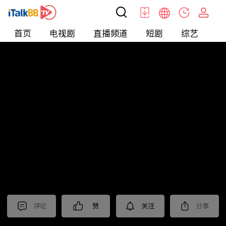
首页
电视剧
直播频道
短剧
综艺
电
短剧
>
霸总
>
婚后顶流老公的马甲藏不住了
评论
赞
关注
分享