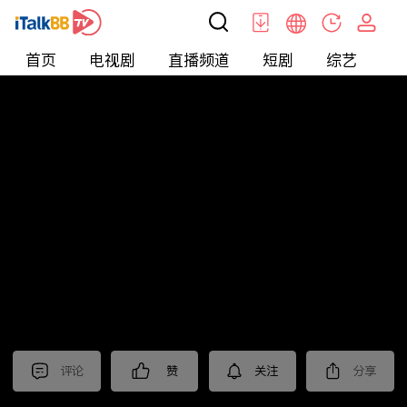
首页
电视剧
直播频道
短剧
综艺
电
短剧
>
霸总
>
婚后顶流老公的马甲藏不住了
评论
赞
关注
分享