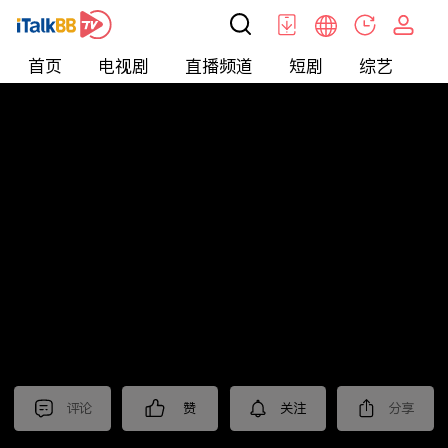
首页
电视剧
直播频道
短剧
综艺
电
短剧
>
霸总
>
婚后顶流老公的马甲藏不住了
评论
赞
关注
分享