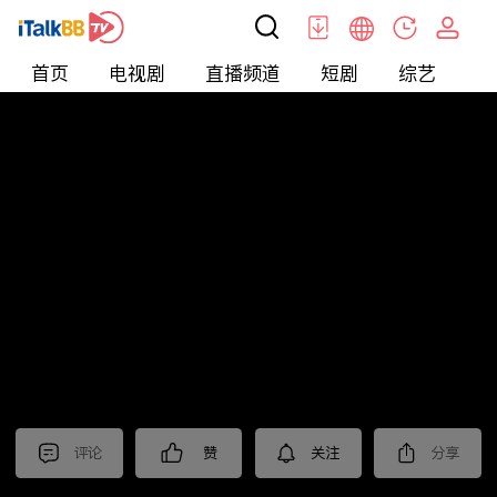
首页
电视剧
直播频道
短剧
综艺
电
短剧
>
Bossy
>
婚后顶流老公的马甲藏不住了
评论
赞
关注
分享