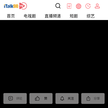
首页
电视剧
直播频道
短剧
综艺
电
短剧
>
霸总
>
婚后顶流老公的马甲藏不住了
评论
赞
关注
分享