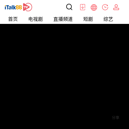
首页
电视剧
直播频道
短剧
综艺
电
短剧
>
逆袭
>
蓄意成欢
评论
2
关注
分享