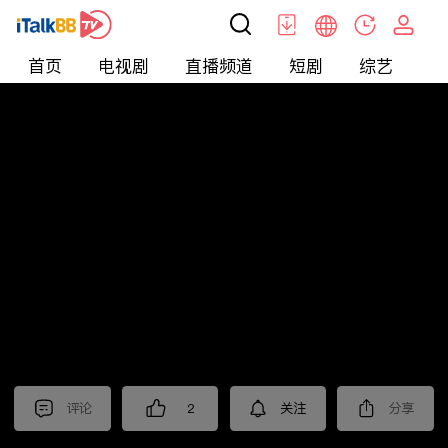
首页
电视剧
直播频道
短剧
综艺
电
短剧
>
逆袭
>
蓄意成欢
评论
2
关注
分享