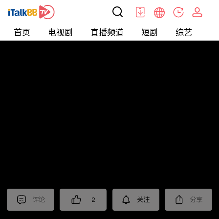
首页
电视剧
直播频道
短剧
综艺
电
短剧
>
逆袭
>
蓄意成欢
评论
2
关注
分享