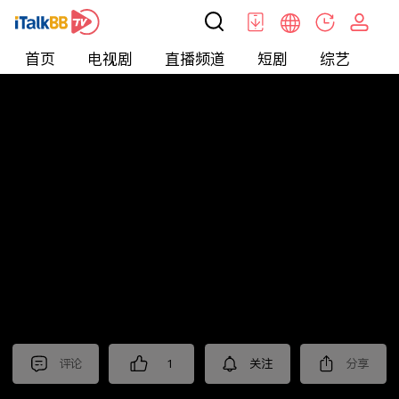
首页
电视剧
直播频道
短剧
综艺
电
短剧
>
霸总
>
女总裁的绝世保镖
评论
1
关注
分享