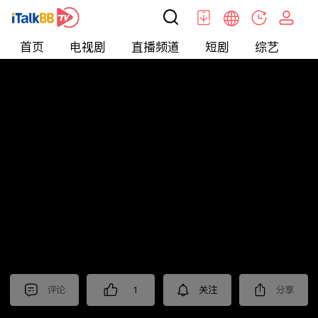
首页
电视剧
直播频道
短剧
综艺
电
短剧
>
霸总
>
女总裁的绝世保镖
评论
1
关注
分享