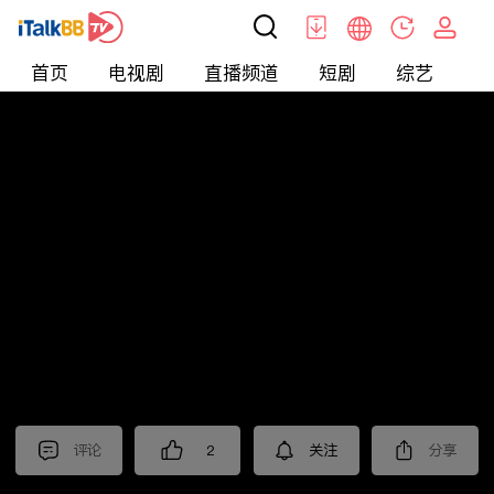
首页
电视剧
直播频道
短剧
综艺
电
短剧
>
爱情
>
禁欲保镖
评论
2
关注
分享