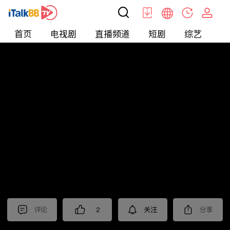
首页
电视剧
直播频道
短剧
综艺
电
短剧
>
爱情
>
禁欲保镖
评论
2
关注
分享