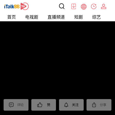
首页
电视剧
直播频道
短剧
综艺
电
短剧
>
逆袭
>
创业小神农
评论
赞
关注
分享