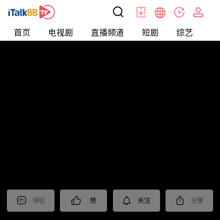
首页
电视剧
直播频道
短剧
综艺
电
短剧
>
逆袭
>
创业小神农
评论
赞
关注
分享