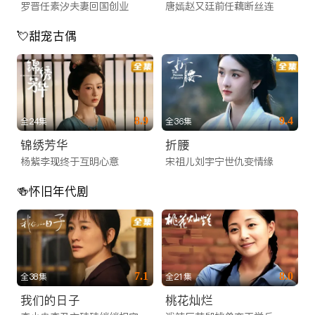
罗晋任素汐夫妻回国创业
唐嫣赵又廷前任藕断丝连
💘甜宠古偶
8.9
9.4
全24集
全36集
锦绣芳华
折腰
杨紫李现终于互明心意
宋祖儿刘宇宁世仇变情缘
🍻怀旧年代剧
7.1
8.0
全38集
全21集
我们的日子
桃花灿烂