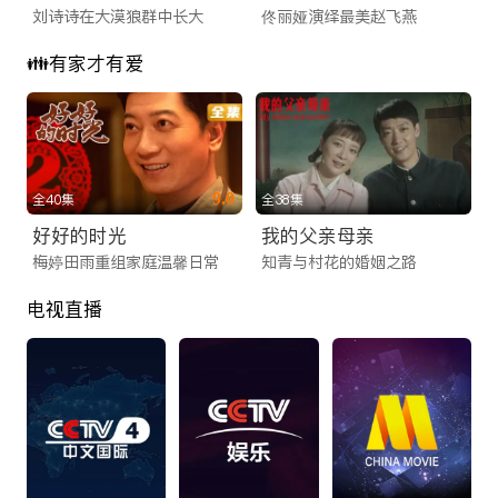
刘诗诗在大漠狼群中长大
佟丽娅演绎最美赵飞燕
👪有家才有爱
9.0
全40集
全38集
好好的时光
我的父亲母亲
梅婷田雨重组家庭温馨日常
知青与村花的婚姻之路
电视直播