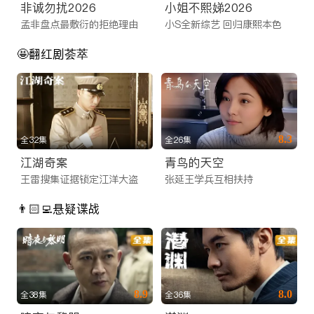
非诚勿扰2026
小姐不熙娣2026
孟非盘点最敷衍的拒绝理由
小S全新综艺 回归康熙本色
🤩翻红剧荟萃
8.3
全32集
全26集
江湖奇案
青鸟的天空
王雷搜集证据锁定江洋大盗
张延王学兵互相扶持
👨🏻‍💻悬疑谍战
8.9
8.0
全38集
全36集