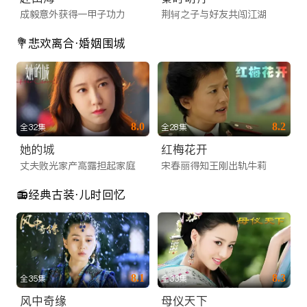
成毅意外获得一甲子功力
荆轲之子与好友共闯江湖
💐悲欢离合·婚姻围城
8.0
8.2
全32集
全28集
她的城
红梅花开
丈夫败光家产高露担起家庭
宋春丽得知王刚出轨牛莉
📻经典古装·儿时回忆
8.1
8.3
全35集
全33集
风中奇缘
母仪天下