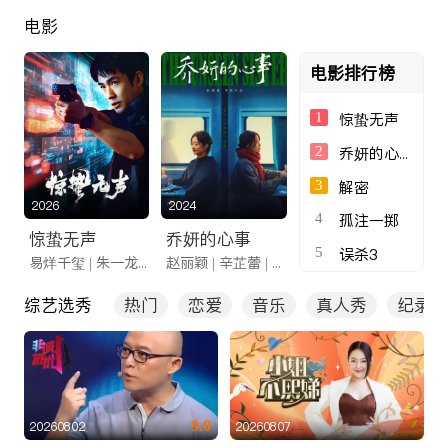
电影
电影排行榜
1
惊蛰无声
2
乔妍的心事
3
解密
2026
2024
4
孤注一掷
惊蛰无声
乔妍的心事
5
误杀3
易烊千玺 | 朱一龙 | 无声交锋
赵丽颖 | 辛芷蕾 | 姐妹重逢
综艺选秀
热门
恋爱
音乐
真人秀
纪录
9.0
20260802
20260807