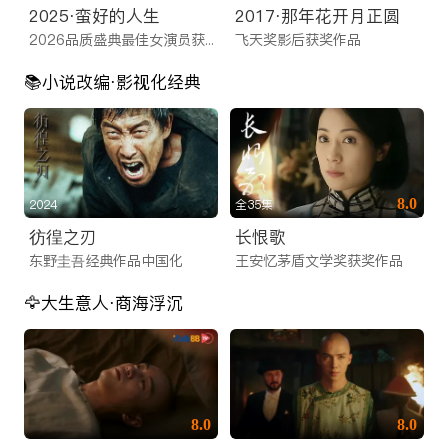
2025·蛮好的人生
2017·那年花开月正圆
2026品质盛典最佳女演员获奖之作
飞天奖影后获奖作品
📚️小说改编·影视化经典
8.0
2024
全35集
彷徨之刃
长恨歌
东野圭吾经典作品中国化
王安忆茅盾文学奖获奖作品
🦅大生意人·商海浮沉
8.0
8.0