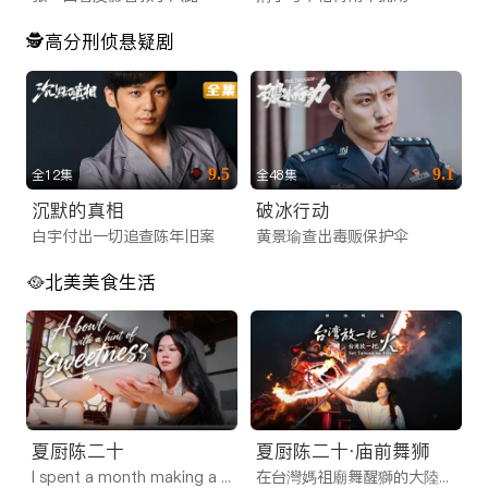
🕵️高分刑侦悬疑剧
9.5
9.1
全12集
全48集
沉默的真相
破冰行动
白宇付出一切追查陈年旧案
黄景瑜查出毒贩保护伞
🥘北美美食生活
夏厨陈二十
夏厨陈二十·庙前舞狮
I spent a month making a bowl of nothing
在台灣媽祖廟舞醒獅的大陸女孩