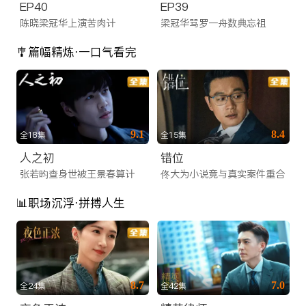
EP40
EP39
陈晓梁冠华上演苦肉计
梁冠华骂罗一舟数典忘祖
🎐篇幅精炼·一口气看完
9.1
8.4
全18集
全15集
人之初
错位
张若昀查身世被王景春算计
佟大为小说竟与真实案件重合
📊职场沉浮·拼搏人生
8.7
7.0
全24集
全42集