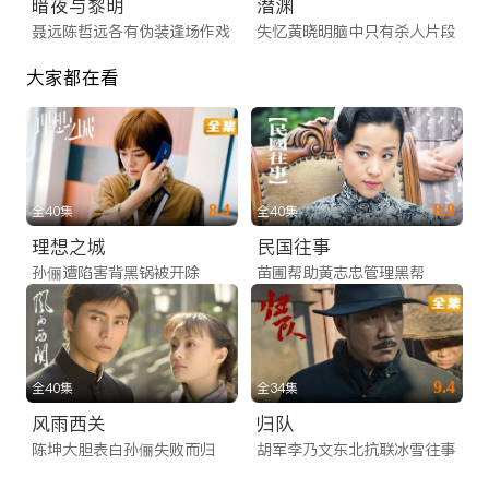
暗夜与黎明
潜渊
聂远陈哲远各有伪装逢场作戏
失忆黄晓明脑中只有杀人片段
大家都在看
8.4
8.9
全40集
全40集
理想之城
民国往事
孙俪遭陷害背黑锅被开除
苗圃帮助黄志忠管理黑帮
9.4
全40集
全34集
风雨西关
归队
陈坤大胆表白孙俪失败而归
胡军李乃文东北抗联冰雪往事