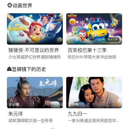
🐵动画世界
猪猪侠·不可思议的世界
百变校巴第十三季
少女穿越梦幻世界遇到猪猪侠
校巴卟卟带领大家冲出地球
🏯显微镜下的历史
8.3
全46集
全30集
朱元璋
九九归一
胡军演绎明太祖一生传奇
一家兴衰道出清末民国百年历史