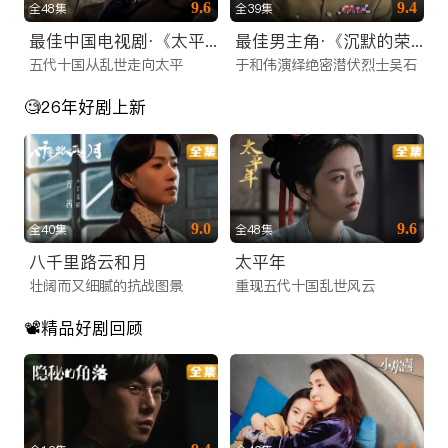
9.6
9.4
全48集
全39集
更新。为了满足不同年龄层和兴趣爱好的观众，我们精心构建了
最佳中国电视剧·《太平年》
最佳男主角·《沉默的荣耀》于和伟
多元化的内容矩阵，涵盖了搜索热度极高的各类题材：
五代十国从乱世走向太平
于和伟演绎绝密潜伏烈士吴石
1. 热门大陆电视剧矩阵
🧐26年好剧上新
我们是您寻找电视剧在线网站的最佳归宿。无论您偏好哪种类
型，这里都有：
古装权谋与仙侠：收录了2025年最新的古装大制作。从庙堂之
9.0
9.6
全40集
全48集
高的权谋博弈，到江湖之远的快意恩仇，再到唯美虐心的仙侠绝
八千里路云和月
太平年
恋，满足您对东方美学的所有幻想。
壮阔而又细腻的抗战图景
重现五代十国乱世风云
都市情感与职场：聚焦现代都市生活，涵盖职场逆袭、家庭伦
理、甜蜜恋爱等题材，深度剖析当代人的情感世界，引发海外华
📽️精品好剧回顾
人的强烈共鸣。
悬疑刑侦与谍战：专为喜爱烧脑剧情的观众准备，高能反转的探
案剧和紧张刺激的谍战剧，让您欲罢不能。
2. 高清院线电影点播