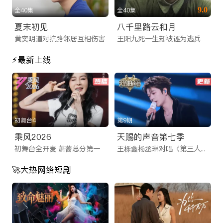
播在线看 | iTalkBB TV
9.0
全40集
全40集
ITalkBB TV是专为海外华人打造的免费影视App及视频网站。提
夏末初见
八千里路云和月
黄奕明道对抗路邻居互相伤害
王阳九死一生却被诬为逃兵
供2025最新大陆电视剧、电影、综艺及央视卫视直播。高清画
质无卡顿，实时同步国内追剧。无需翻墙，立即访问网址或下载
⚡最新上线
App，畅享线上看剧乐趣！
ITalkBB TV：海外华人影视网站的首选，
连接您与家乡的视听桥梁
身在异国他乡，最让海外游子牵挂的往往是那一口熟悉的乡音和
初舞台4
第9期
家乡的文化脉搏。作为专为北美及全球用户量身打造的海外华人
乘风2026
天赐的声音第七季
影视网站，iTalkBB TV 深知您的需求。我们致力于解决海外版
初舞台全开麦 萧蔷总分第一
王栎鑫杨丞琳对唱《第三人称》
权限制、视频卡顿和资源匮乏等痛点，为您提供一个拥有海量正
🚀大热网络短剧
版资源、高清流畅播放体验的海外看剧网址。无论您身处何地，
只需轻轻一点，即可开启您的海外华人追剧之旅，让乡愁在光影
中得到慰藉。
一站式满足：从iTalkBB TV App到网页端的无缝体验