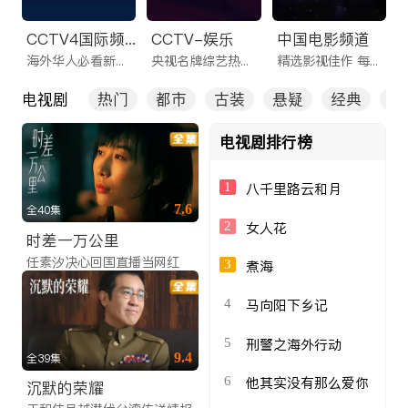
CCTV4国际频道
CCTV-娱乐
中国电影频道
海外华人必看新闻频道
央视名牌综艺热剧一网打尽
精选影视佳作 每日看不停
电视剧
热门
都市
古装
悬疑
经典
全
电视剧排行榜
1
八千里路云和月
7.6
全40集
2
女人花
时差一万公里
任素汐决心回国直播当网红
3
煮海
4
马向阳下乡记
5
刑警之海外行动
9.4
全39集
6
他其实没有那么爱你
沉默的荣耀