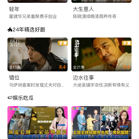
轻年
大生意人
央视/卫视全覆盖：支持CCTV-1、CCTV-4等央视核心频道，
霍建华兄弟重聚携手创业
陈晓演绎晚清商界传奇
以及湖南卫视、浙江卫视、东方卫视等一线地方卫视。
大型晚会同步：无论是备受瞩目的春节联欢晚会，还是各大卫视
🐲24年精选好剧
的跨年演唱会、中秋晚会，您都可以通过华人直播功能，与国内
亲友共同倒数，共度佳节。
实时新闻资讯：早间新闻、新闻联播实时传送，让您不错过任何
一条国内重磅资讯，紧跟时代脉搏。
8.4
9.4
全15集
全21集
为什幺iTalkBB TV是您值得信赖的海外华人视频网
错位
边水往事
站？
马伊琍查案时发现丈夫对自己说谎
大佬吴镇宇杀伐决断有情有义
在盗版横行、广告满天飞的互联网环境中，坚持做正版、高清、
🍉娱乐吃瓜
无广告打扰的海外华人视频网站是一条艰难但正确的路。
iTalkBB TV 承诺：
我们所有的内容均获得正版授权，这不仅保障了您的观看体验不
会因版权投诉而中断，更是对影视创作者的尊重。我们的技术团