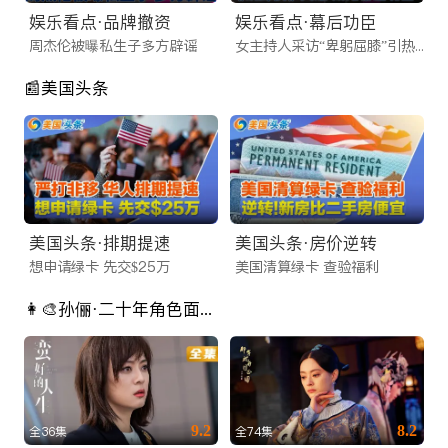
队针对海外网络环境进行了深度CDN加速，无论您是在北美、
娱乐看点·品牌撤资
娱乐看点·幕后功臣
澳洲还是欧洲，都能享受到秒开不卡顿的极致体验。
周杰伦被曝私生子多方辟谣
女主持人采访“卑躬屈膝”引热议
还在苦苦寻找靠谱的海外看剧平台？不要犹豫，立即访问
📰美国头条
iTalkBB TV 官网或下载 App。这里不仅有看不完的好剧，更有
连接全球华人的温情。让我们成为您海外生活中不可或缺的娱乐
伙伴，随时随地，想看就看！
美国头条·排期提速
美国头条·房价逆转
想申请绿卡 先交$25万
美国清算绿卡 查验福利
👩‍🎨孙俪·二十年角色面面观
9.2
8.2
全36集
全74集