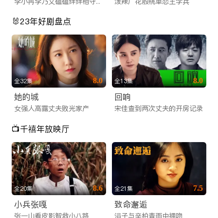
李小冉李乃文磕磕绊绊相守一生
泼辣厂花殷桃单恋王学兵
🐰23年好剧盘点
8.0
8.0
全32集
全13集
她的城
回响
女强人高露丈夫败光家产
宋佳查到两次丈夫的开房记录
📺千禧年放映厅
8.6
7.5
全20集
全21集
小兵张嘎
致命邂逅
张一山看皮影智救小八路
涓子与辛柏青雨中拥吻