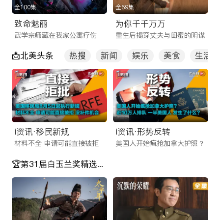
全100集
全59集
为了适应现代快节奏的生活方式，我们不仅优化了网页端体验，
致命魅丽
为你千千万万
更重磅推出了功能强大的 iTalkBB TV App。这不仅仅是一款普
武学宗师藏在我家公寓疗伤
重生后揭穿丈夫与闺蜜的阴谋
通的线上看剧app，更是您口袋里的移动娱乐中心。
📩北美头条
热搜
新闻
娱乐
美食
生活
相比市面上其他不稳定的海外看剧app，我们的应用程序拥有以
下核心优势：
多端同步：无论是在电脑、平板还是手机上，您的观看记录实时
同步，随时随地续播。
离线缓存：作为一款贴心的免费电视剧app，我们支持视频下载
i资讯·移民新规
i资讯·形势反转
功能，让您在通勤、飞行或无网络环境下也能畅享海外华人影视
材料不全 申请可能直接被拒
美国人开始疯抢加拿大护照？
app带来的精彩内容。
🏆第31届白玉兰奖精选剧目
投屏功能：一键投屏至电视，瞬间将客厅变身家庭影院，与家人
共享大屏观影乐趣。
海量片库：2025最新电视剧在线网站流量密码
ITalkBB TV 汇聚了全网最全的海外华人影视资源，且每日实时