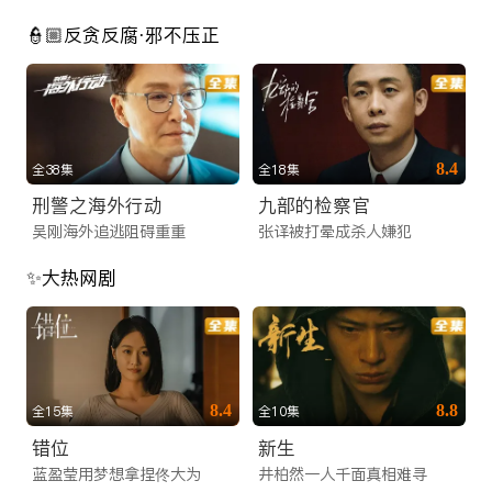
👮🏼反贪反腐·邪不压正
8.4
全38集
全18集
刑警之海外行动
九部的检察官
吴刚海外追逃阻碍重重
张译被打晕成杀人嫌犯
✨大热网剧
8.4
8.8
全15集
全10集
错位
新生
蓝盈莹用梦想拿捏佟大为
井柏然一人千面真相难寻