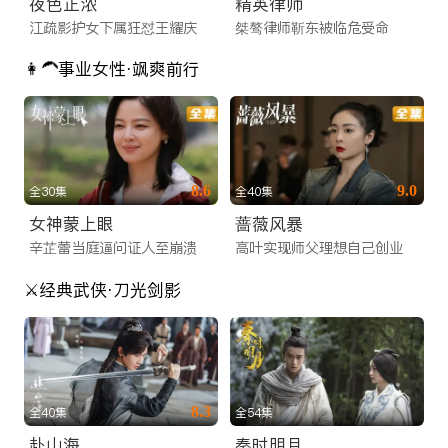
夜色正浓
精英律师
江疏影护女下属狂怼王耀庆
桀骜律师靳东被临危受命
👩‍🦱事业女性·飒爽前行
8.6
9.0
全30集
全40集
女神蒙上眼
蔷薇风暴
辛芷蕾当庭逼问证人至崩溃
高叶实现师父理想自己创业
⚔️经典武侠·刀光剑影
8.3
全40集
全54集
赴山海
秦时明月