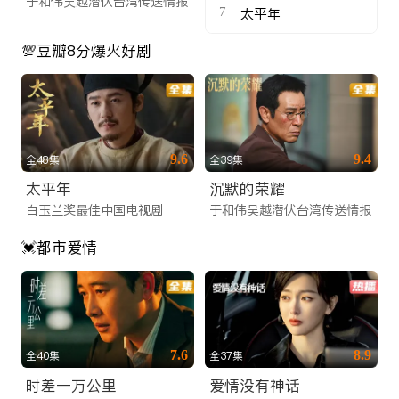
于和伟吴越潜伏台湾传送情报
7
太平年
💯豆瓣8分爆火好剧
9.6
9.4
全48集
全39集
太平年
沉默的荣耀
白玉兰奖最佳中国电视剧
于和伟吴越潜伏台湾传送情报
💓都市爱情
7.6
8.9
全40集
全37集
时差一万公里
爱情没有神话