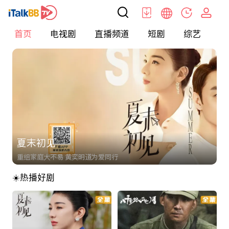
首页
电视剧
直播频道
短剧
综艺
电
夏末初见
重组家庭大不易 黄奕明道为爱同行
☀️热播好剧
第三批文章
< h1 > 海外华人首选影视网站_免费高清电视剧 / 电影 / 央视直