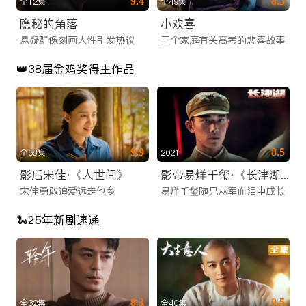
9.4
8.3
全12集
全49集
无需前往电影院，iTalkBB TV 为您同步国内院线大片。无论是
隐秘的角落
小欢喜
春节档的合家欢喜剧、国庆档的主旋律大片，还是口碑爆棚的文
悬疑群像刻画人性引发热议
三个家庭有关高考的悲喜故事
艺片和动作片，您都能在这里找到。我们提供高清画质，确保每
👑38届金鸡奖得主作品
一帧画面都清晰细腻，是您周末休闲的线上看剧网站推荐首选。
3. 爆款综艺与少儿动画
除了影视剧，我们还引进了国内各大卫视和视频平台的S级综艺
节目。热门的真人秀、音乐竞演、脱口秀等节目零时差上线，让
9.9
8.5
全58集
2021
您紧跟国内流行话题。同时，专门为海外华裔儿童打造的少儿动
影后宋佳·《人世间》
影帝易烊千玺·《长津湖》
画板块，精选优质国漫，寓教于乐，帮助孩子学习中文，传承中
宋佳勇敢追爱远走他乡
易烊千玺随兄从军血泪中成长
华文化。
🐍25年新剧速递
零时差连接：高清稳定的华人直播服务
除了点播内容，iTalkBB TV 的另一大核心特色是提供极其稳定
的海外网络电视直播服务。我们深知直播信号对海外用户的重要
性，因此投入巨资优化传输线路。
8.3
9.5
全32集
全40集