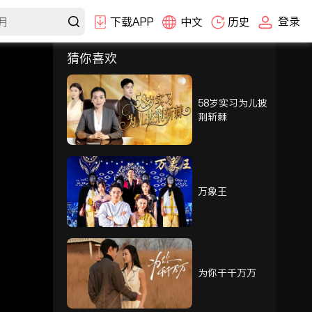
登录
下载APP
中文
历史
猜你喜欢
选集
1-30
31-60
61-80
58岁实习为儿披
荆斩棘
61
62
63
64
65
66
万象王
67
68
69
70
71
72
为你千千万万
73
74
75