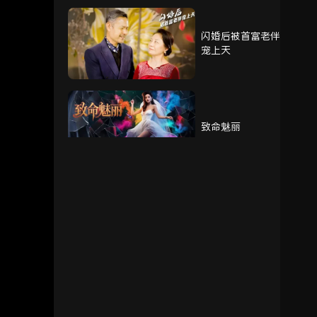
闪婚后被首富老伴
76
77
78
宠上天
79
80
致命魅丽
我的奶奶被调包了
重生赘婿