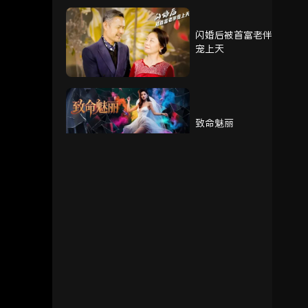
闪婚后被首富老伴
76
77
78
宠上天
79
80
致命魅丽
我的奶奶被调包了
重生赘婿