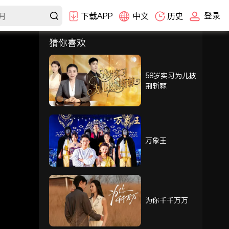
登录
下载APP
中文
历史
猜你喜欢
选集
1-30
31-60
61-80
58岁实习为儿披
荆斩棘
61
62
63
64
65
66
万象王
67
68
69
70
71
72
为你千千万万
73
74
75