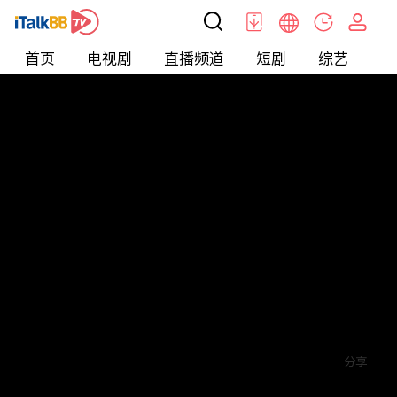
首页
电视剧
直播频道
短剧
综艺
电
短剧
>
爱情
>
薄少的贪财小娇妻
评论
赞
关注
分享