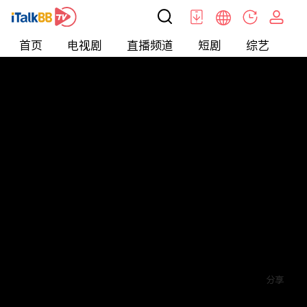
首页
电视剧
直播频道
短剧
综艺
电
短剧
>
玄幻
>
暗影龙卫
评论
赞
关注
分享