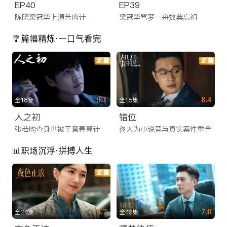
EP40
EP39
陈晓梁冠华上演苦肉计
梁冠华骂罗一舟数典忘祖
🎐篇幅精炼·一口气看完
9.1
8.4
全18集
全15集
人之初
错位
张若昀查身世被王景春算计
佟大为小说竟与真实案件重合
📊职场沉浮·拼搏人生
8.7
7.0
全24集
全42集