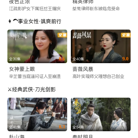
夜色正浓
精英律师
江疏影护女下属狂怼王耀庆
桀骜律师靳东被临危受命
👩‍🦱事业女性·飒爽前行
8.6
9.0
全30集
全40集
女神蒙上眼
蔷薇风暴
辛芷蕾当庭逼问证人至崩溃
高叶实现师父理想自己创业
⚔️经典武侠·刀光剑影
8.3
全40集
全54集
赴山海
秦时明月