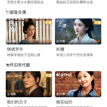
罗晋任素汐夫妻回国创业
唐嫣赵又廷前任藕断丝连
💘甜宠古偶
8.9
9.4
全24集
全36集
锦绣芳华
折腰
杨紫李现终于互明心意
宋祖儿刘宇宁世仇变情缘
🍻怀旧年代剧
7.1
8.0
全38集
全21集
我们的日子
桃花灿烂