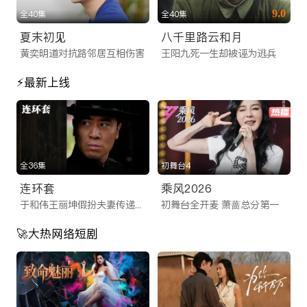
播在线看 | iTalkBB TV
9.0
全40集
全40集
ITalkBB TV是专为海外华人打造的免费影视App及视频网站。提
夏末初见
八千里路云和月
黄奕明道对抗路邻居互相伤害
王阳九死一生却被诬为逃兵
供2025最新大陆电视剧、电影、综艺及央视卫视直播。高清画
质无卡顿，实时同步国内追剧。无需翻墙，立即访问网址或下载
⚡最新上线
App，畅享线上看剧乐趣！
ITalkBB TV：海外华人影视网站的首选，
连接您与家乡的视听桥梁
身在异国他乡，最让海外游子牵挂的往往是那一口熟悉的乡音和
全36集
初舞台4
家乡的文化脉搏。作为专为北美及全球用户量身打造的海外华人
连环套
乘风2026
影视网站，iTalkBB TV 深知您的需求。我们致力于解决海外版
于和伟王丽坤假扮夫妻传递情报
初舞台全开麦 萧蔷总分第一
权限制、视频卡顿和资源匮乏等痛点，为您提供一个拥有海量正
🚀大热网络短剧
版资源、高清流畅播放体验的海外看剧网址。无论您身处何地，
只需轻轻一点，即可开启您的海外华人追剧之旅，让乡愁在光影
中得到慰藉。
一站式满足：从iTalkBB TV App到网页端的无缝体验