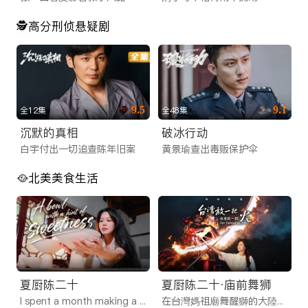
🕵️高分刑侦悬疑剧
9.5
9.1
全12集
全48集
沉默的真相
破冰行动
白宇付出一切追查陈年旧案
黄景瑜查出毒贩保护伞
🥘北美美食生活
夏厨陈二十
夏厨陈二十·庙前舞狮
I spent a month making a bowl of nothing
在台灣媽祖廟舞醒獅的大陸女孩