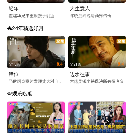
轻年
大生意人
央视/卫视全覆盖：支持CCTV-1、CCTV-4等央视核心频道，
霍建华兄弟重聚携手创业
陈晓演绎晚清商界传奇
以及湖南卫视、浙江卫视、东方卫视等一线地方卫视。
大型晚会同步：无论是备受瞩目的春节联欢晚会，还是各大卫视
🐲24年精选好剧
的跨年演唱会、中秋晚会，您都可以通过华人直播功能，与国内
亲友共同倒数，共度佳节。
实时新闻资讯：早间新闻、新闻联播实时传送，让您不错过任何
一条国内重磅资讯，紧跟时代脉搏。
8.4
9.4
全15集
全21集
为什幺iTalkBB TV是您值得信赖的海外华人视频网
错位
边水往事
站？
马伊琍查案时发现丈夫对自己说谎
大佬吴镇宇杀伐决断有情有义
在盗版横行、广告满天飞的互联网环境中，坚持做正版、高清、
🍉娱乐吃瓜
无广告打扰的海外华人视频网站是一条艰难但正确的路。
iTalkBB TV 承诺：
我们所有的内容均获得正版授权，这不仅保障了您的观看体验不
会因版权投诉而中断，更是对影视创作者的尊重。我们的技术团