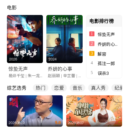
电影
电影排行榜
1
惊蛰无声
2
乔妍的心事
3
解密
2026
2024
4
孤注一掷
惊蛰无声
乔妍的心事
5
误杀3
易烊千玺 | 朱一龙 | 无声交锋
赵丽颖 | 辛芷蕾 | 姐妹重逢
综艺选秀
热门
恋爱
音乐
真人秀
纪录
9.0
20260802
20260807