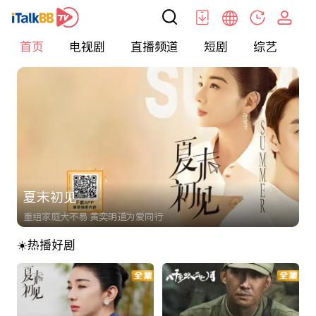
首页
电视剧
直播频道
短剧
综艺
电
夏末初见
重组家庭大不易 黄奕明道为爱同行
☀️热播好剧
第三批文章
< h1 > 海外华人首选影视网站_免费高清电视剧 / 电影 / 央视直