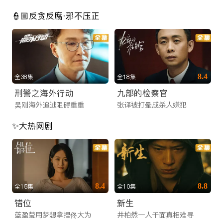
👮🏼反贪反腐·邪不压正
8.4
全38集
全18集
刑警之海外行动
九部的检察官
吴刚海外追逃阻碍重重
张译被打晕成杀人嫌犯
✨大热网剧
8.4
8.8
全15集
全10集
错位
新生
蓝盈莹用梦想拿捏佟大为
井柏然一人千面真相难寻