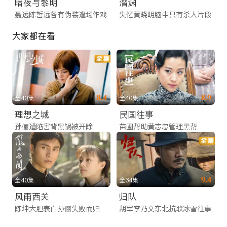
暗夜与黎明
潜渊
聂远陈哲远各有伪装逢场作戏
失忆黄晓明脑中只有杀人片段
大家都在看
8.4
8.9
全40集
全40集
理想之城
民国往事
孙俪遭陷害背黑锅被开除
苗圃帮助黄志忠管理黑帮
9.4
全40集
全34集
风雨西关
归队
陈坤大胆表白孙俪失败而归
胡军李乃文东北抗联冰雪往事