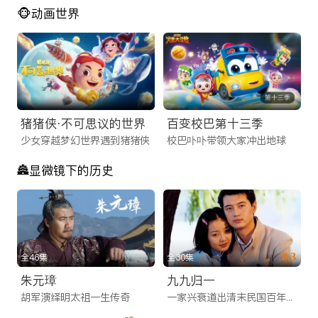
🐵动画世界
猪猪侠·不可思议的世界
百变校巴第十三季
少女穿越梦幻世界遇到猪猪侠
校巴卟卟带领大家冲出地球
🏯显微镜下的历史
8.3
全46集
全30集
朱元璋
九九归一
胡军演绎明太祖一生传奇
一家兴衰道出清末民国百年历史