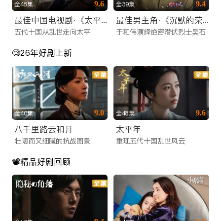
9.6
9.4
全48集
全39集
更新。为了满足不同年龄层和兴趣爱好的观众，我们精心构建了
最佳中国电视剧·《太平年》
最佳男主角·《沉默的荣耀》于和伟
多元化的内容矩阵，涵盖了搜索热度极高的各类题材：
五代十国从乱世走向太平
于和伟演绎绝密潜伏烈士吴石
1. 热门大陆电视剧矩阵
🧐26年好剧上新
我们是您寻找电视剧在线网站的最佳归宿。无论您偏好哪种类
型，这里都有：
古装权谋与仙侠：收录了2025年最新的古装大制作。从庙堂之
9.0
9.6
全40集
全48集
高的权谋博弈，到江湖之远的快意恩仇，再到唯美虐心的仙侠绝
八千里路云和月
太平年
恋，满足您对东方美学的所有幻想。
壮阔而又细腻的抗战图景
重现五代十国乱世风云
都市情感与职场：聚焦现代都市生活，涵盖职场逆袭、家庭伦
理、甜蜜恋爱等题材，深度剖析当代人的情感世界，引发海外华
📽️精品好剧回顾
人的强烈共鸣。
悬疑刑侦与谍战：专为喜爱烧脑剧情的观众准备，高能反转的探
案剧和紧张刺激的谍战剧，让您欲罢不能。
2. 高清院线电影点播