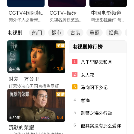
CCTV4国际频道
CCTV-娱乐
中国电影频道
海外华人必看新闻频道
央视名牌综艺热剧一网打尽
精选影视佳作 每日看不停
电视剧
热门
都市
古装
悬疑
经典
全
电视剧排行榜
1
八千里路云和月
7.6
全40集
2
女人花
时差一万公里
任素汐决心回国直播当网红
3
马向阳下乡记
4
煮海
5
刑警之海外行动
9.4
全39集
6
他其实没有那么爱你
沉默的荣耀