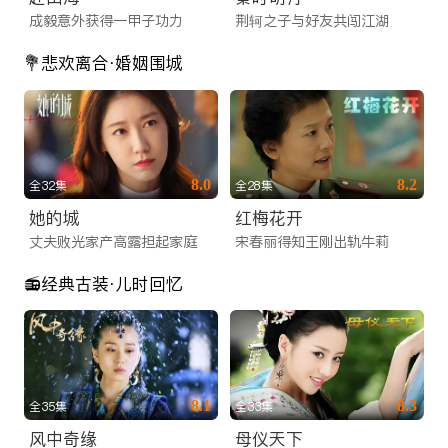
成毅意外获得一甲子功力
荆轲之子与好友共闯江湖
💐悲欢离合·婚姻围城
8.0
8.2
全32集
全28集
她的城
红梅花开
丈夫败光家产高露担起家庭
宋春丽得知王刚出轨牛莉
📻经典古装·儿时回忆
8.1
8.3
全35集
全33集
风中奇缘
母仪天下