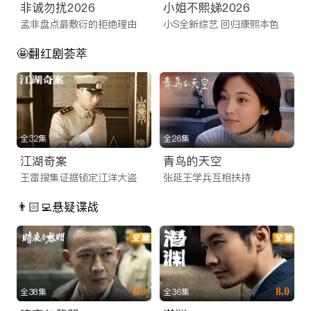
非诚勿扰2026
小姐不熙娣2026
孟非盘点最敷衍的拒绝理由
小S全新综艺 回归康熙本色
🤩翻红剧荟萃
8.3
全32集
全26集
江湖奇案
青鸟的天空
王雷搜集证据锁定江洋大盗
张延王学兵互相扶持
👨🏻‍💻悬疑谍战
8.9
8.0
全38集
全36集