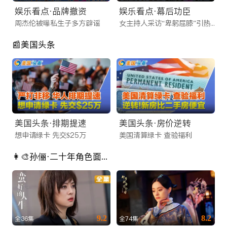
队针对海外网络环境进行了深度CDN加速，无论您是在北美、
娱乐看点·品牌撤资
娱乐看点·幕后功臣
澳洲还是欧洲，都能享受到秒开不卡顿的极致体验。
周杰伦被曝私生子多方辟谣
女主持人采访“卑躬屈膝”引热议
还在苦苦寻找靠谱的海外看剧平台？不要犹豫，立即访问
📰美国头条
iTalkBB TV 官网或下载 App。这里不仅有看不完的好剧，更有
连接全球华人的温情。让我们成为您海外生活中不可或缺的娱乐
伙伴，随时随地，想看就看！
美国头条·排期提速
美国头条·房价逆转
想申请绿卡 先交$25万
美国清算绿卡 查验福利
👩‍🎨孙俪·二十年角色面面观
9.2
8.2
全36集
全74集