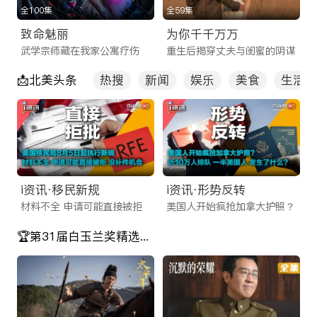
全100集
全59集
为了适应现代快节奏的生活方式，我们不仅优化了网页端体验，
致命魅丽
为你千千万万
更重磅推出了功能强大的 iTalkBB TV App。这不仅仅是一款普
武学宗师藏在我家公寓疗伤
重生后揭穿丈夫与闺蜜的阴谋
通的线上看剧app，更是您口袋里的移动娱乐中心。
📩北美头条
热搜
新闻
娱乐
美食
生活
相比市面上其他不稳定的海外看剧app，我们的应用程序拥有以
下核心优势：
多端同步：无论是在电脑、平板还是手机上，您的观看记录实时
同步，随时随地续播。
离线缓存：作为一款贴心的免费电视剧app，我们支持视频下载
i资讯·移民新规
i资讯·形势反转
功能，让您在通勤、飞行或无网络环境下也能畅享海外华人影视
材料不全 申请可能直接被拒
美国人开始疯抢加拿大护照？
app带来的精彩内容。
🏆第31届白玉兰奖精选剧目
投屏功能：一键投屏至电视，瞬间将客厅变身家庭影院，与家人
共享大屏观影乐趣。
海量片库：2025最新电视剧在线网站流量密码
ITalkBB TV 汇聚了全网最全的海外华人影视资源，且每日实时