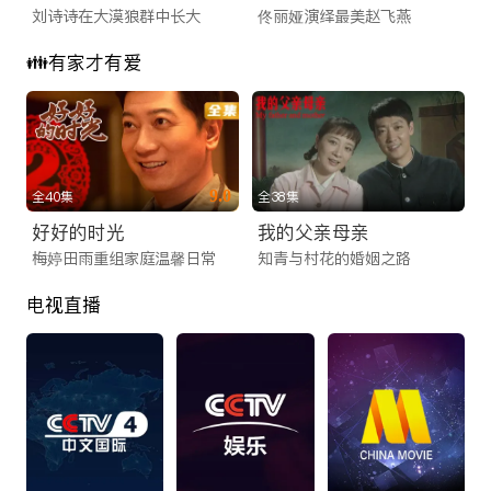
刘诗诗在大漠狼群中长大
佟丽娅演绎最美赵飞燕
👪有家才有爱
9.0
全40集
全38集
好好的时光
我的父亲母亲
梅婷田雨重组家庭温馨日常
知青与村花的婚姻之路
电视直播