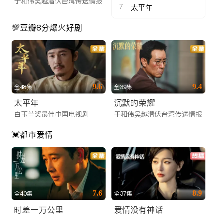
于和伟吴越潜伏台湾传送情报
7
太平年
💯豆瓣8分爆火好剧
9.6
9.4
全48集
全39集
太平年
沉默的荣耀
白玉兰奖最佳中国电视剧
于和伟吴越潜伏台湾传送情报
💓都市爱情
7.6
8.9
全40集
全37集
时差一万公里
爱情没有神话