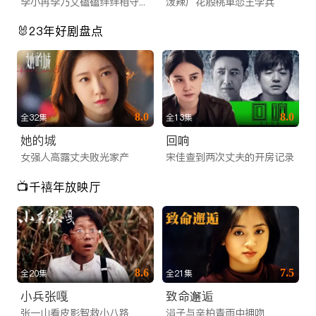
李小冉李乃文磕磕绊绊相守一生
泼辣厂花殷桃单恋王学兵
🐰23年好剧盘点
8.0
8.0
全32集
全13集
她的城
回响
女强人高露丈夫败光家产
宋佳查到两次丈夫的开房记录
📺千禧年放映厅
8.6
7.5
全20集
全21集
小兵张嘎
致命邂逅
张一山看皮影智救小八路
涓子与辛柏青雨中拥吻