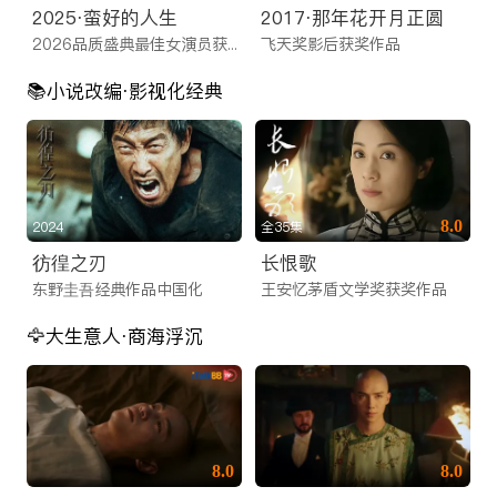
2025·蛮好的人生
2017·那年花开月正圆
2026品质盛典最佳女演员获奖之作
飞天奖影后获奖作品
📚️小说改编·影视化经典
8.0
2024
全35集
彷徨之刃
长恨歌
东野圭吾经典作品中国化
王安忆茅盾文学奖获奖作品
🦅大生意人·商海浮沉
8.0
8.0