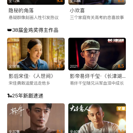
9.4
8.3
全12集
全49集
无需前往电影院，iTalkBB TV 为您同步国内院线大片。无论是
隐秘的角落
小欢喜
春节档的合家欢喜剧、国庆档的主旋律大片，还是口碑爆棚的文
悬疑群像刻画人性引发热议
三个家庭有关高考的悲喜故事
艺片和动作片，您都能在这里找到。我们提供高清画质，确保每
👑38届金鸡奖得主作品
一帧画面都清晰细腻，是您周末休闲的线上看剧网站推荐首选。
3. 爆款综艺与少儿动画
除了影视剧，我们还引进了国内各大卫视和视频平台的S级综艺
节目。热门的真人秀、音乐竞演、脱口秀等节目零时差上线，让
9.9
8.5
全58集
2021
您紧跟国内流行话题。同时，专门为海外华裔儿童打造的少儿动
影后宋佳·《人世间》
影帝易烊千玺·《长津湖》
画板块，精选优质国漫，寓教于乐，帮助孩子学习中文，传承中
宋佳勇敢追爱远走他乡
易烊千玺随兄从军血泪中成长
华文化。
🐍25年新剧速递
零时差连接：高清稳定的华人直播服务
除了点播内容，iTalkBB TV 的另一大核心特色是提供极其稳定
的海外网络电视直播服务。我们深知直播信号对海外用户的重要
性，因此投入巨资优化传输线路。
8.3
9.5
全32集
全40集