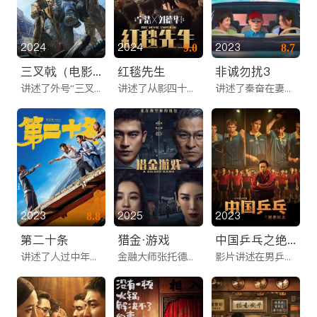
2024
2024
2023
9.0
8.7
三叉戟（电影版）
红毯先生
非诚勿扰3
讲述了外号“三叉戟”组合的三位老警察均已面临退休或者退居二线，却意外被卷入一个金融骗局，成为插向犯罪集团的“尖刀”的故事。
讲述了从影四十年的香港天王巨星刘伟驰为赢得影帝，与导演林浩合作拍摄农村题材影片，因此引发一系列令人哭笑不得的荒诞闹剧，展现了娱乐圈众生百态的故事。
讲述了秦奋在妻子笑笑离家后定制了AI智能人作伴，当真笑笑归来后，他深陷与“真假爱人”相处困境并审视爱情本质的故事。
2023
2025
2023
8.8
第二十条
猎金·游戏
中国乒乓之绝地反击
讲述了人过中年的检察官韩明早已没了往日的锋芒，尽快从挂职转正是他最为关心的问题，在此期间，康村王永强为保护哑巴妻子捅伤村霸刘文经的案件甚嚣尘上，刘的家人纠集村匪恶霸上访闹事，要求判处王死刑。韩明的初恋女友——女检察官吕玲玲顶住各方压力，执意要找到关系案件走向的重要证据。另一方面，韩明的儿子韩雨辰为制止校园霸凌将学校张主任的儿子打伤，关于是否应该道歉，双方展开了拉锯战。
金融大师张托德堪称业界最强“预言家”，经他“点拨”的投资者全都赚了大钱！刚毕业的金融高材生高寒阴错阳差与张托德成为师徒，高端客户、亿万大单随之涌现。随着张托德的旧识安娜突然出现，股市狂潮再起，暴涨暴跌的背后是投资机遇还是资本游戏？深陷其中的股民是一夜暴富还是沦为“韭菜”？当金融市场被利用变成“赌场”，股市涨跌皆骗局，游戏规则该由谁来定？
影片讲述在男乒被“欧洲列强”碾压的90年代初，留洋教练戴敏佳请缨回国，带领新兵老将在天津向“列强”发起反击，拯救男乒的故事。男乒的寂寞无敌，在那传奇一夜奏响序曲。