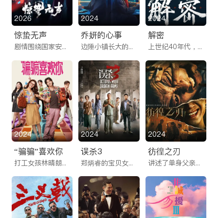
2026
2024
2024
惊蛰无声
乔妍的心事
解密
剧情围绕国家安全这一主题展开，讲述了中国重要情报遭到外泄，国安小组立刻展开行动，随着调查深入，抓捕行动接连遭遇重创，矛头竟指向国安小组内部，一场无声的较量悄然上演的故事。
边陲小镇长大的乔妍打拼多年之后成为了一名知名演员，但在重重压力之下，一路走来小心翼翼。随着一条匿名的勒索消息，让一桩尘封往事成为她新的阴影。同时，多年前失联的姐姐突然现身，事情看似巧合，但背后又暗藏更大的危机。
上世纪40年代，中美局势风起云涌，破译敌方通讯密码关系重大。容金珍自幼展现出惊人的数学天赋和“释梦能力”，被时任大学校长的小黎黎和太太叶筱凝抚养长大。大学入学之际，容金珍因解出数学系老师希伊斯的难题引人注目，701局局长郑某带他走进了神秘组织开启一段不为人知的故事……
2024
2024
2024
“骗骗”喜欢你
误杀3
彷徨之刃
打工女孩林晴朗被渣男张子骏欺骗，一夜之间甜蜜誓言变成201314元巨额债务。诈骗头子欧阳晖的意外出现，给林晴朗的生活带来新的转机，两人联合“碰碰车车神”董晓惠、“骗场老炮”柏仕通设局开团，与张子骏斗智斗勇。一对“欢喜冤家”，一队“骗子天团”，一场“骗爱游戏”，结局将何去何从……
郑炳睿的宝贝女儿婷婷众目睽睽之下，遭神秘绑匪绑架，始终陪伴父女左右的李慧萍与他一同展开救女行动。但狡诈绑匪轻松躲避警方负责人张景贤的密集追捕，更将救女心切的郑、李二人玩弄于股掌之间。绝望间，郑炳睿选择走上了一条通往地狱的救女之路，纵使化身“修罗”也不能放过伤害自己女儿的恶徒！殊不知一场更大的阴谋正在悄然展开，所有卷入其中的人都无法逃脱。
讲述了单身父亲李长峰的女儿被几名未成年人凌虐死亡，为了替女复仇，与警方展开杀戮与反杀戮追踪、情与法终极较量的故事。