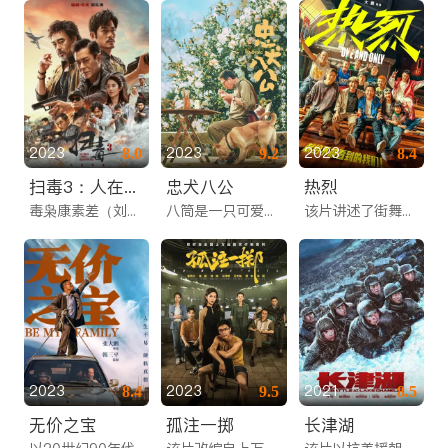
2023
2023
2023
8.0
9.2
8.4
扫毒3：人在天涯
忠犬八公
热烈
毒枭康素差（刘青云 饰）一直带着手下张建行（郭富城 饰）从事毒品交易，新加入的成员欧志远（古天乐 饰）也因一次意外与两人有了过命交情，三人情同手足。康素差在香港的贩毒生意被警方查处后带团队逃到金三角发展，却意外发现身边藏有卧底。此刻，是敌是友，一片茫然。
八筒是一只可爱的中华田园犬，在茫茫人海中遇到了命中注定的主人陈敬修，成为了陈家的一员。随着时间的推移，曾经美好的家已经不在，但八筒仍在原地等待，它的命运同它的家人紧紧地牵绊在一起。
该片讲述了街舞老炮儿丁雷偶遇卖艺少年陈烁，忽悠他加入自己经营的舞团。舞团内高手如云，性格各异，与陈烁碰撞出不同的火花，笑料不断。陈烁热烈追梦，期待着上场的机会，却发现丁雷邀请他其实另有目的，丁雷和陈烁面对接二连三的沉重打击，通过自身努力最终逆风翻盘，以热烈的心态回击人生考验。
2023
2023
2021
8.4
9.5
8.5
无价之宝
孤注一掷
长津湖