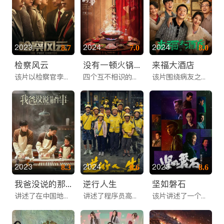
2023
2024
2024
8.7
7.0
8.0
检察风云
没有一顿火锅解决不了的事
来福大酒店
该片以检察官李睿审查起诉一起故意杀人案展开，主要讲述了他在被告人辩护律师童雨辰步步紧逼下，发现查出的真相却越发扑朔迷离的故事。
四个互不相识的人在戏院后台库房分赃，竟意外牵扯进一桩命案，一顿热辣滚烫的火锅翻滚着层出不穷的悬疑，贪婪和欺瞒引发连环逆转。最终，四人特殊身份渐渐浮出水面，神秘的真相也呼之欲出。
该片围绕病友之家的主题展开，讲述了一群陌生的人们因各种原因相聚在来福大酒店这栋小小的建筑里，在相互帮助中得到温暖和慰藉的感人故事。
2023
2024
2023
8.3
8.6
8.6
我爸没说的那件事
逆行人生
坚如磐石
讲述了在中国地方小镇一户世世代代以传统工艺传家的的百年世家，由于秘方传承而引发的父与子之间不可言说的家族故事。
讲述了程序员高志垒在经历工作裁员及生活的双重变故后，不得不转行做外卖员，并在送外卖的过程中重新定义人生方向的故事。
该片讲述了一个供职于市局刑事鉴定中心普通的青年警察苏见明，为了保卫人民群众的安全，开始了一趟惊心动魄的侦查之旅的故事。