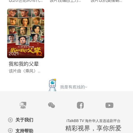
以20世纪90年代的小镇为背景，讲述了石振邦和杨武这两个下岗工人本意追讨债款，却在与欠债人曼丽的女儿芊芊的日常相处中，逐渐产生感情，最终收养欠债人女儿，三个人自此命运紧密相连的故事。
该片改编自上万例真实案件，聚焦于当下屡禁不止的网络诈骗、网赌陷阱、招聘拐骗等跨国犯罪活动。影片讲述了程序员潘生和模特安娜被海外高薪招聘吸引，意外落入境外诈骗工厂的陷阱，两人想尽办法逃离的故事。
该片以抗美援朝战争第二次战役中的长津湖战役为背景，讲述了一段波澜壮阔的历史，在极寒严酷环境下，中国人民志愿军东线作战部队凭着钢铁意志和英勇无畏的战斗精神，扭转战场态势，为长津湖战役胜利作出重要贡献的故事。
2021
8.2
我和我的父辈
该片由《乘风》《诗》《鸭先知》《少年行》四个单元组成，以革命、建设、改革开放和新时代为历史坐标, 通过“家与国”的视角描写几代父辈的奋斗经历，讲述中国人的血脉相连和精神传承，再现中国人努力拼搏的时代记忆。
我是有底线的~