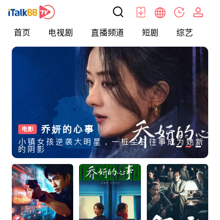
首页
电视剧
直播频道
短剧
综艺
电
惊蛰无声
乔妍的心事
解密
电影
电影
电影
易烊千玺朱一龙领衔都市谍战交锋，张艺谋刻
小镇女孩逆袭大明星，一桩尘封往事成为她新
数学天才刘昊然为密码破译事业倾尽所有
画当代隐秘战线
的阴影