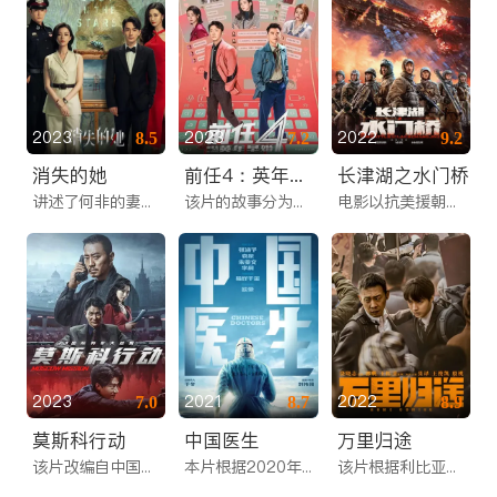
2023
2023
2022
8.5
7.2
9.2
消失的她
前任4：英年早婚
长津湖之水门桥
讲述了何非的妻子李木子在结婚周年旅行中离奇消失，失踪多天后一个陌生女人突然闯入，并坚称是何非妻子，从而牵扯出一个惊天大案的故事。
该片的故事分为两条主线，讲述了孟云和林佳在分手后各自寻求真爱；余飞与女友丁点则尝试自创结婚冷静期以验证他们是否适合结婚的经历。
电影以抗美援朝战争第二次战役中的长津湖战役为背景，讲述了在结束了新兴里和下碣隅里的战斗之后，七连战士们又接到了更艰巨的任务……
2023
2021
2022
7.0
8.7
8.9
莫斯科行动
中国医生
万里归途
该片改编自中国第一桩跨境追捕的真实案件，主要讲述20世纪90年代初，以苗青山为首的悍匪集团在K3列车上进行抢劫行凶，由崔振海带领的人民警察队伍乔装成商人深入莫斯科展开抓捕行动，历经层层挑战最终将犯罪分子绳之以法的故事。
本片根据2020年抗击新冠肺炎疫情真实事件改编。讲述中国各地的白衣逆行者在这场浩大战役中纷纷挺身而出、争分夺秒、浴血奋战在武汉前线，不顾自身安危守护国人生命安全的震撼故事。
该片根据利比亚撤侨真实事件改编，讲述了前外交官宗大伟受命前往该国协助成朗撤侨，在任务即将结束时，得知还有一批同胞被困，两人放弃回家机会，逆行进入战区，用经验和智慧成功带领同胞们踏上回家之路的故事。