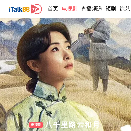
首页
电视剧
直播频道
短剧
综艺
夏末初见
八千里路云和月
他其实没有那么爱你
电视剧
电视剧
电视剧