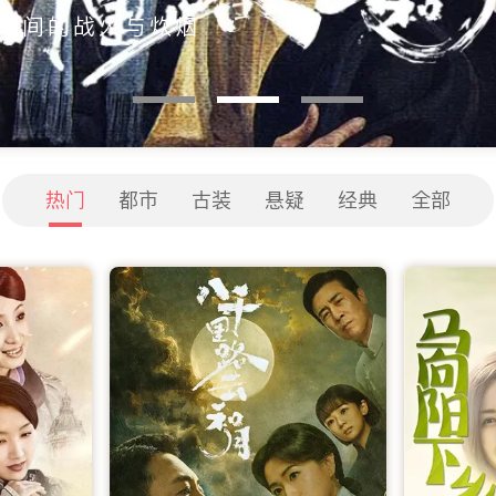
家如何合成一个家
期间的战火与炊烟
来寻良人
热门
都市
古装
悬疑
经典
全部
看推荐 | iTalkBB TV
汇聚大陆及港台热播好剧，支持高清线上看剧及电视剧免费看。海量
线观看平台，连接2025与2026的视听盛宴
剧在线观看平台，往往是茶余饭后的头等大事。iTalkBB T
026年的最新剧集。无论您习惯搜索“电视剧”还是“电视剧线上看”