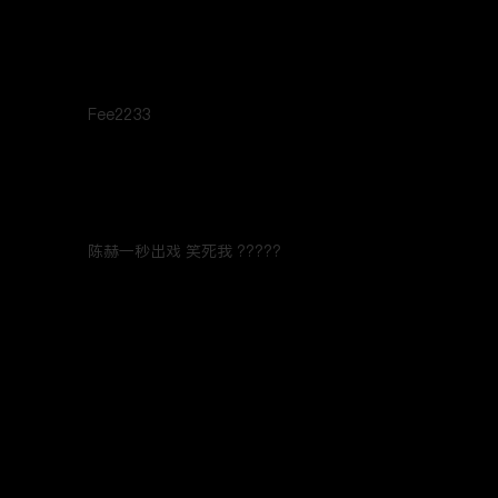
最新评论
(2)
最热
/
最新
31
32
33
34
35
Rudolpf Wilson
36
37
38
39
40
Fee2233
2021年3月29日
回复
41
42
43
44
45
Jsmmmm
...展开
46
47
48
49
50
陈赫一秒出戏 笑死我 ?????
2020年12月20日
1
回复
51
52
53
54
55
全部1条回复
56
57
...展开