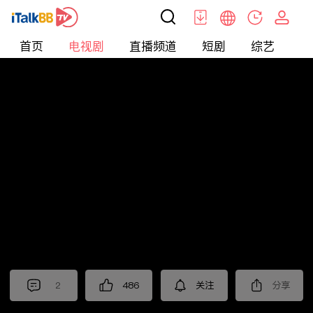
首页
电视剧
直播频道
短剧
综艺
电
电视剧
>
悬疑
>
瞄准
2
486
关注
分享