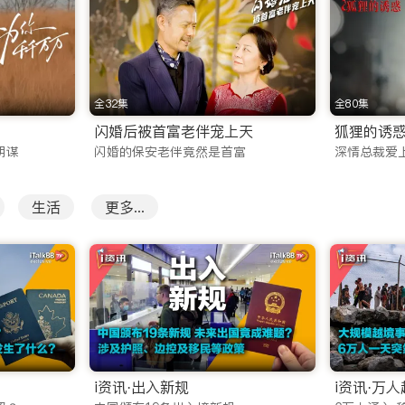
。无论是春节档的合家欢喜剧、国庆档的主旋律大片，还是口碑爆棚
全32集
全80集
节目。热门的真人秀、音乐竞演、脱口秀等节目零时差上线，让
闪婚后被首富老伴宠上天
狐狸的诱
阴谋
闪婚的保安老伴竟然是首富
深情总裁爱
华文化。
生活
更多...
其稳定的海外网络电视直播服务。我们深知直播信号对海外用户的重
道，以及湖南卫视、浙江卫视、东方卫视等一线地方卫视。
的跨年演唱会、中秋晚会，您都可以通过华人直播功能，与国内
一条国内重磅资讯，紧跟时代脉搏。
？
告打扰的海外华人视频网站是一条艰难但正确的路。iTalkBB 
i资讯·出入新规
i资讯·万
会因版权投诉而中断，更是对影视创作者的尊重。我们的技术团