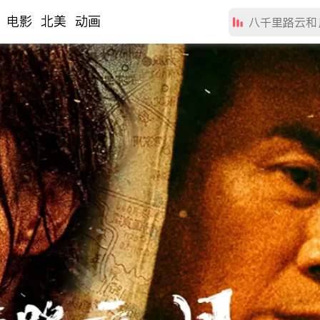
电影
北美
动画