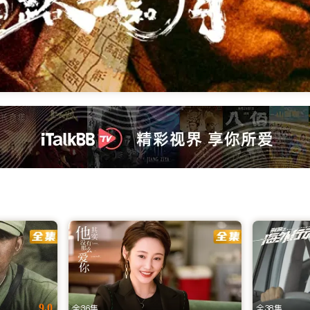
看 | iTalkBB TV
网站。提供2025最新大陆电视剧、电影、综艺及央视卫视直播。高
选，连接您与家乡的视听桥梁
乡的文化脉搏。作为专为北美及全球用户量身打造的海外华人影视网
版资源、高清流畅播放体验的海外看剧网址。无论您身处何地，
9.0
全36集
全38集