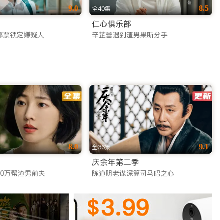
9.0
8.5
全40集
仁心俱乐部
邮票锁定嫌疑人
辛芷蕾遇到渣男果断分手
8.0
9.1
全36集
庆余年第二季
20万帮渣男前夫
陈道明老谋深算司马昭之心