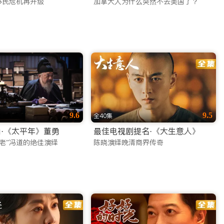
移民危机再升级
加拿大人为什么突然不去美国了？
连接全球华人的温情。让我们成为您海外生活中不可或缺的娱乐伙伴，
9.6
9.5
全40集
·《太平年》董勇
最佳电视剧提名·《大生意人》
老”冯道的绝佳演绎
陈晓演绎晚清商界传奇