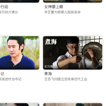
外行动
女神蒙上眼
普通的线上看剧app，更是您口袋里的移动娱乐中心。
练行动力满分
辛芷蕾为救婴儿险些丧命
pp带来的精彩内容。
了多元化的内容矩阵，涵盖了搜索热度极高的各类题材：
全32集
乡记
煮海
秀波进村当书记
王志飞归国立志投身近代工业
恋，满足您对东方美学的所有幻想。
的强烈共鸣。