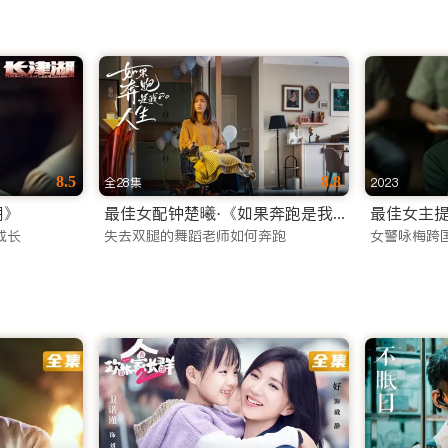
8.5
8.8
全28集
2023
湖》
最佳女配钟楚曦·《如果奔跑是我的人生》
最佳女主提
成长
失去双腿的舞蹈老师如何奔跑
女警咏梅跨