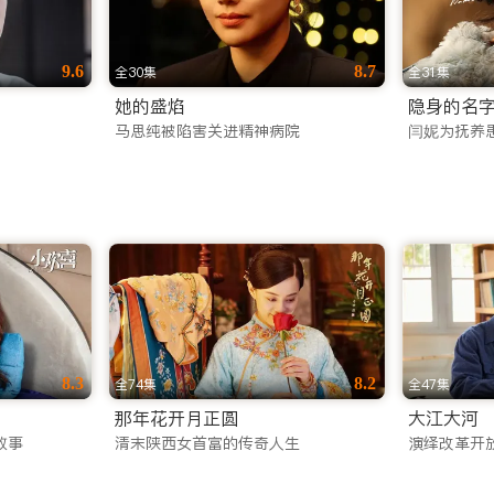
9.6
8.7
全30集
全31集
她的盛焰
隐身的名
马思纯被陷害关进精神病院
闫妮为抚养
8.3
8.2
全74集
全47集
那年花开月正圆
大江大河
故事
清末陕西女首富的传奇人生
演绎改革开