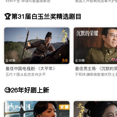
材料不全 申请可能直接被拒
美国人开始疯抢加拿大护
澳洲还是欧洲，都能享受到秒开不卡顿的极致体验。
还在苦苦寻找靠谱的海外看剧平台？不要犹豫，立即访问 iTal
🏆第31届白玉兰奖精选剧目
随时随地，想看就看！
9.6
全48集
全39集
最佳中国电视剧·《太平年》
五代十国从乱世走向太平
于和伟演绎绝密潜伏烈士
🧐26年好剧上新