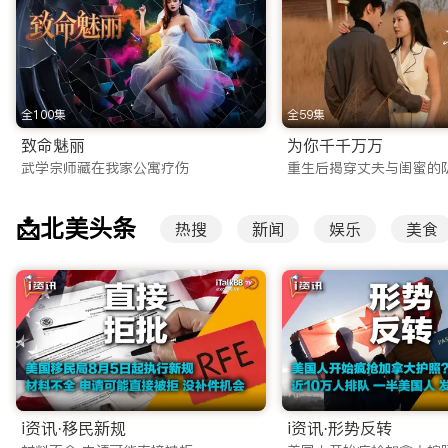
2. 高清院线电影点播
无需前往电影院，iTalkBB TV 为您同步国内院线大片
一帧画面都清晰细腻，是您周末休闲的线上看剧网站推荐首选。
3. 爆款综艺与少儿动画
全100集
全59集
除了影视剧，我们还引进了国内各大卫视和视频平台的S级综艺
致命魅丽
为你千千万万
武学宗师藏在我家公寓疗伤
重生后揭穿丈夫与闺蜜的
画板块，精选优质国漫，寓教于乐，帮助孩子学习中文，传承中
零时差连接：高清稳定的华人直播服务
📩北美头条
热搜
新闻
娱乐
美食
除了点播内容，iTalkBB TV 的另一大核心特色是提供极
央视/卫视全覆盖：支持CCTV-1、CCTV-4等央视核心频
大型晚会同步：无论是备受瞩目的春节联欢晚会，还是各大卫视
实时新闻资讯：早间新闻、新闻联播实时传送，让您不错过任何
为什幺iTalkBB TV是您值得信赖的海外华人视频网站
在盗版横行、广告满天飞的互联网环境中，坚持做正版、高清、无广
i资讯·移民新规
i资讯·形势反转
我们所有的内容均获得正版授权，这不仅保障了您的观看体验不