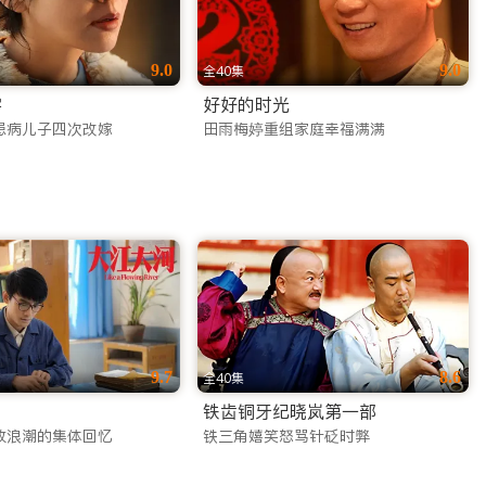
9.0
9.0
全40集
字
好好的时光
患病儿子四次改嫁
田雨梅婷重组家庭幸福满满
9.7
8.6
全40集
铁齿铜牙纪晓岚第一部
放浪潮的集体回忆
铁三角嬉笑怒骂针砭时弊