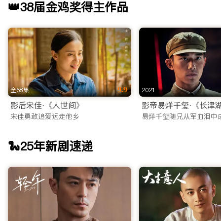
👑38届金鸡奖得主作品
9.9
全58集
2021
影后宋佳·《人世间》
影帝易烊千玺·《长津
宋佳勇敢追爱远走他乡
易烊千玺随兄从军血泪中
🐍25年新剧速递