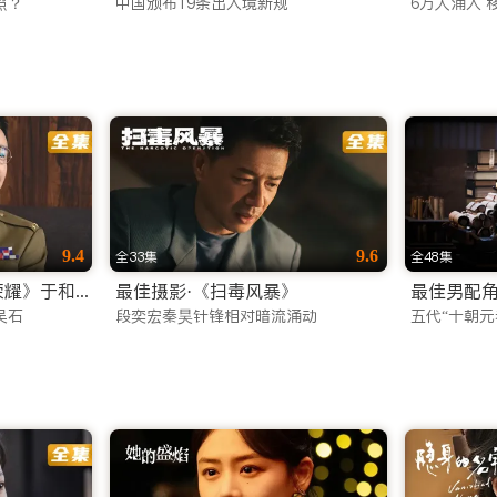
照？
中国颁布19条出入境新规
6万人涌入 
kBB TV 官网或下载 App。这里不仅有看不完的好剧，更有
9.4
9.6
全33集
全48集
最佳男主角·《沉默的荣耀》于和伟
最佳摄影·《扫毒风暴》
最佳男配角
吴石
段奕宏秦昊针锋相对暗流涌动
五代“十朝元