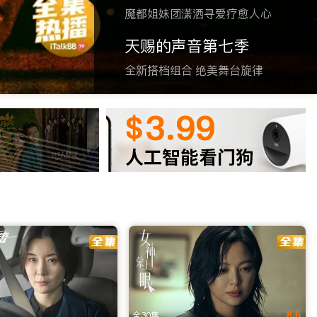
魔都姐妹团潇洒寻爱疗愈人心
天赐的声音第七季
全新搭档组合 绝美舞台旋律
清画质无卡顿，实时同步国内追剧。无需翻墙，立即访问网址或下载
站，iTalkBB TV 深知您的需求。我们致力于解决海外版
只需轻轻一点，即可开启您的海外华人追剧之旅，让乡愁在光影
8.6
全30集