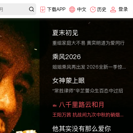
登录
下载APP
中文
历史
夏末初见
重组家庭大不易 黄奕明道为爱同行
乘风2026
姐姐乘风再出发 2026全新一季惊艳舞台
女神蒙上眼
“常胜律师”辛芷蕾众生百态中过招
八千里路云和月
王阳万茜 抗战间九次中秋的硝烟与炊烟
他其实没有那么爱你