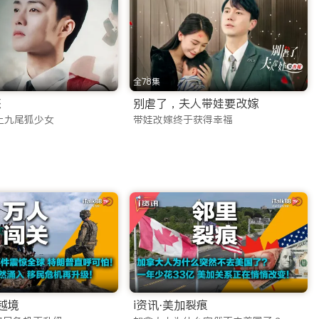
的文艺片和动作片，您都能在这里找到。我们提供高清画质，确保每
全78集
您紧跟国内流行话题。同时，专门为海外华裔儿童打造的少儿动
惑
别虐了，夫人带娃要改嫁
上九尾狐少女
带娃改嫁终于获得幸福
要性，因此投入巨资优化传输线路。
亲友共同倒数，共度佳节。
TV 承诺：
人越境
i资讯·美加裂痕
队针对海外网络环境进行了深度CDN加速，无论您是在北美、