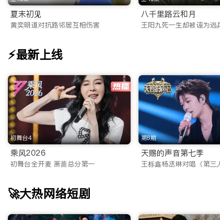
一站式满足：从iTalkBB TV App到网页端的无缝体验
夏末初见
八千里路云和月
为了适应现代快节奏的生活方式，我们不仅优化了网页端体验，更重磅
黄奕明道对抗路邻居互相伤害
王阳九死一生却被诬为逃
相比市面上其他不稳定的海外看剧app，我们的应用程序拥有以
⚡最新上线
多端同步：无论是在电脑、平板还是手机上，您的观看记录实时
离线缓存：作为一款贴心的免费电视剧app，我们支持视频下载
投屏功能：一键投屏至电视，瞬间将客厅变身家庭影院，与家人
海量片库：2025最新电视剧在线网站流量密码
ITalkBB TV 汇聚了全网最全的海外华人影视资源，且每
初舞台4
第8期
1. 热门大陆电视剧矩阵
乘风2026
天赐的声音第七季
我们是您寻找电视剧在线网站的最佳归宿。无论您偏好哪种类型
初舞台全开麦 萧蔷总分第一
王栎鑫杨丞琳对唱《第三
古装权谋与仙侠：收录了2025年最新的古装大制作。从庙堂
🚀大热网络短剧
都市情感与职场：聚焦现代都市生活，涵盖职场逆袭、家庭伦理
悬疑刑侦与谍战：专为喜爱烧脑剧情的观众准备，高能反转的探