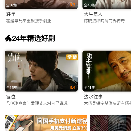
8.3
全32集
全40集
轻年
大生意人
霍建华兄弟重聚携手创业
陈晓演绎晚清商界传奇
🐲24年精选好剧
8.4
全15集
全21集
错位
边水往事
马伊琍查案时发现丈夫对自己说谎
大佬吴镇宇杀伐决断有情