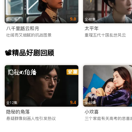
9.0
全40集
全48集
八千里路云和月
太平年
壮阔而又细腻的抗战图景
重现五代十国乱世风云
📽️精品好剧回顾
9.4
全12集
全49集
隐秘的角落
小欢喜
悬疑群像刻画人性引发热议
三个家庭有关高考的悲喜