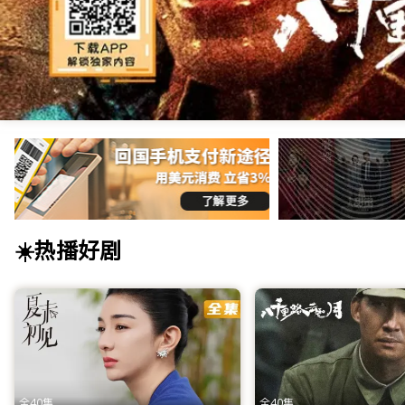
第三批文章
< h1 > 海外华人首选影视网站_免费高清电视剧 / 电影 / 央视直播在线
☀️热播好剧
ITalkBB TV是专为海外华人打造的免费影视App及视频
App，畅享线上看剧乐趣！
ITalkBB TV：海外华人影视网站的首
身在异国他乡，最让海外游子牵挂的往往是那一口熟悉的乡音和家
权限制、视频卡顿和资源匮乏等痛点，为您提供一个拥有海量正
中得到慰藉。
全40集
全40集