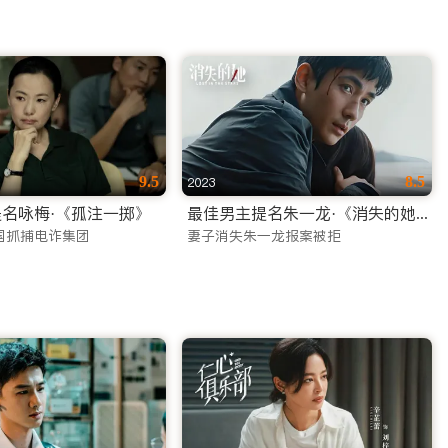
9.5
8.5
2023
名咏梅·《孤注一掷》
最佳男主提名朱一龙·《消失的她》
国抓捕电诈集团
妻子消失朱一龙报案被拒