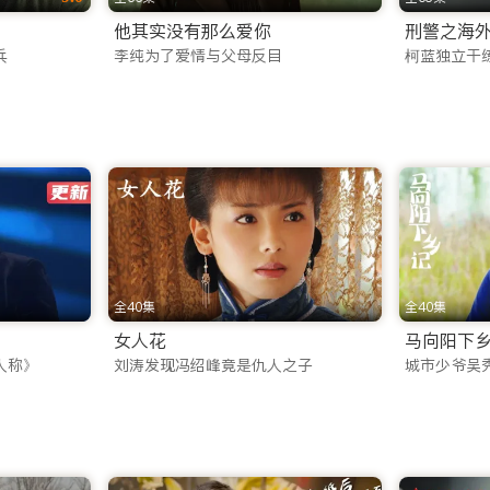
他其实没有那么爱你
刑警之海
推出了功能强大的 iTalkBB TV App。这不仅仅是一款
兵
李纯为了爱情与父母反目
柯蓝独立干
下核心优势：
同步，随时随地续播。
功能，让您在通勤、飞行或无网络环境下也能畅享海外华人影视a
共享大屏观影乐趣。
日实时更新。为了满足不同年龄层和兴趣爱好的观众，我们精心构建
全40集
全40集
女人花
马向阳下
，这里都有：
人称》
刘涛发现冯绍峰竟是仇人之子
城市少爷吴
之高的权谋博弈，到江湖之远的快意恩仇，再到唯美虐心的仙侠绝
、甜蜜恋爱等题材，深度剖析当代人的情感世界，引发海外华人
案剧和紧张刺激的谍战剧，让您欲罢不能。